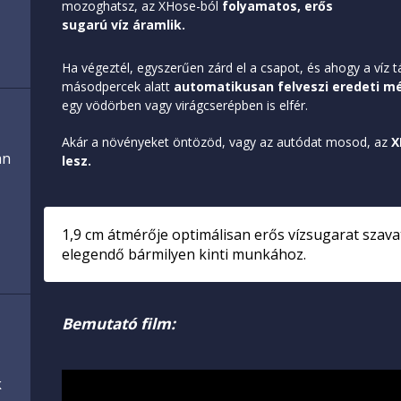
mozoghatsz, az XHose-ból
folyamatos, erős
sugarú víz áramlik.
Ha végeztél, egyszerűen zárd el a csapot, és ahogy a víz t
másodpercek alatt
automatikusan felveszi eredeti m
egy vödörben vagy virágcserépben is elfér.
Akár a növényeket öntözöd, vagy az autódat mosod, az
X
an
lesz.
1,9 cm átmérője optimálisan erős vízsugarat szava
elegendő bármilyen kinti munkához.
Bemutató film:
k