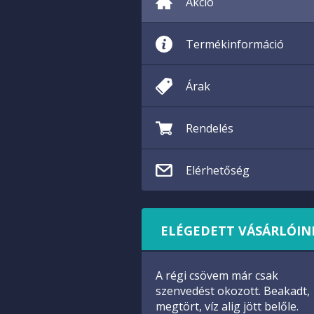
Akció
Termékinformáció
Árak
Rendelés
Elérhetőség
ELÉGEDETT VÁSÁRLÓIN
A régi csövem már csak
szenvedést okozott. Beakadt,
megtört, víz alig jött belőle.