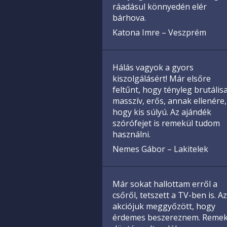
ráadásul könnyedén elér
bárhova.
Katona Imre – Veszprém
Hálás vagyok a gyors
kiszolgálásért! Már elsőre
feltűnt, hogy tényleg brutális
masszív, erős, annak ellenére,
hogy kis súlyú. Az ajándék
szórófejet is remekül tudom
használni.
Nemes Gábor – Lakitelek
Már sokat hallottam erről a
csőről, tetszett a TV-ben is. Az
akciójuk meggyőzött, hogy
érdemes beszereznem. Reme