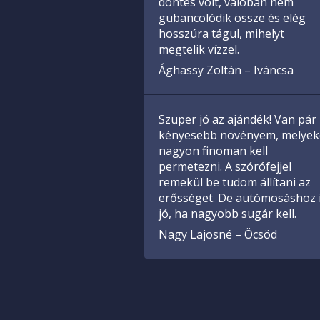
döntés volt, valóban nem
gubancolódik össze és elég
hosszúra tágul, mihelyt
megtelik vízzel.
Ághassy Zoltán – Iváncsa
Szuper jó az ajándék! Van pár
kényesebb növényem, melyek
nagyon finoman kell
permetezni. A szórófejjel
remekül be tudom állítani az
erősséget. De autómosáshoz 
jó, ha nagyobb sugár kell.
Nagy Lajosné – Öcsöd