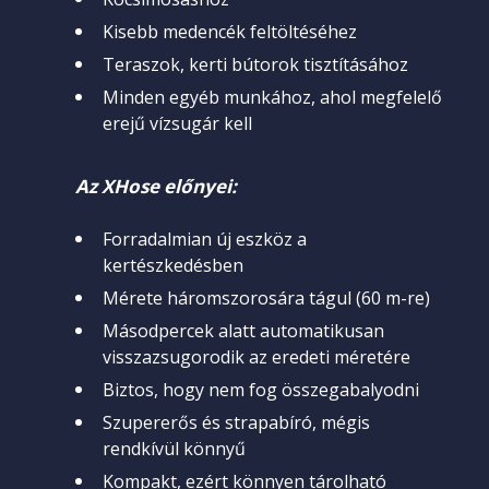
Kisebb medencék feltöltéséhez
Teraszok, kerti bútorok tisztításához
Minden egyéb munkához, ahol megfelelő
erejű vízsugár kell
Az XHose előnyei:
Forradalmian új eszköz a
kertészkedésben
Mérete háromszorosára tágul (60 m-re)
Másodpercek alatt automatikusan
visszazsugorodik az eredeti méretére
Biztos, hogy nem fog összegabalyodni
Szupererős és strapabíró, mégis
rendkívül könnyű
Kompakt, ezért könnyen tárolható