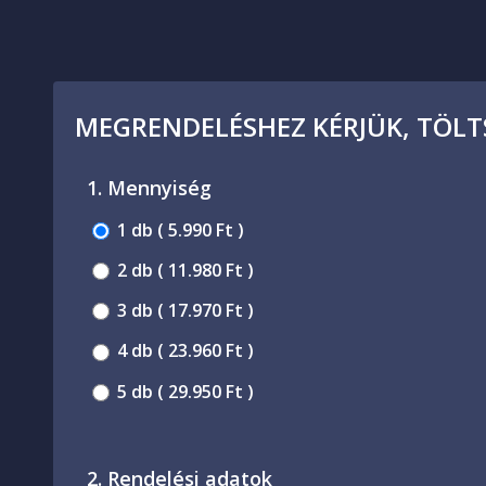
MEGRENDELÉSHEZ KÉRJÜK, TÖLTS
1. Mennyiség
1 db ( 5.990 Ft )
2 db ( 11.980 Ft )
3 db ( 17.970 Ft )
4 db ( 23.960 Ft )
5 db ( 29.950 Ft )
2. Rendelési adatok