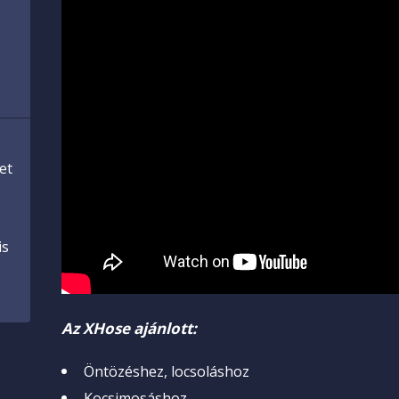
et
is
Az XHose ajánlott:
Öntözéshez, locsoláshoz
Kocsimosáshoz