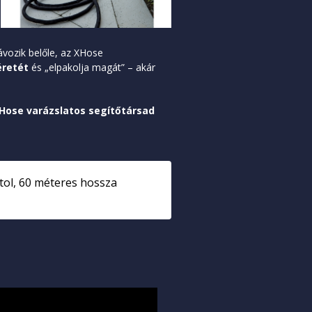
ávozik belőle, az XHose
éretét
és „elpakolja magát” – akár
Hose varázslatos segítőtársad
tol, 60 méteres hossza