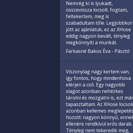
Nemrég ki is lyukadt,
összevissza locsolt. Fogtam,
feltekertem, meg is
szabadultam tőle. Legjobbkor
jött az ajánlatuk, ez az XHose
eddig nagyon bevált, tényleg
megkönnyíti a munkát.
Farkasné Bakos Éva - Pásztó
Viszonylag nagy kertem van,
így fontos, hogy mindenhova
elérjen a cső. Egy nagyobb
slagot azonban nehézkes
tárolni és mozgatni is, ezt má
tapasztaltam. Az XHose locsol
azonban kellemes meglepetés
hozott: nagyon könnyű, enne
ellenére rendkívül erős darab.
Tényleg nem tekeredik meg,