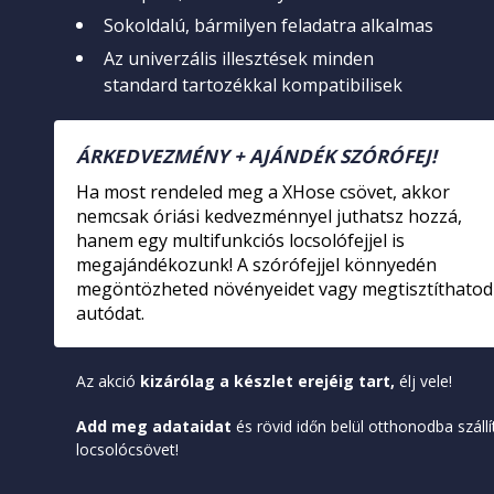
Sokoldalú, bármilyen feladatra alkalmas
Az univerzális illesztések minden
standard tartozékkal kompatibilisek
ÁRKEDVEZMÉNY + AJÁNDÉK SZÓRÓFEJ!
Ha most rendeled meg a XHose csövet, akkor
nemcsak óriási kedvezménnyel juthatsz hozzá,
hanem egy multifunkciós locsolófejjel is
megajándékozunk! A szórófejjel könnyedén
megöntözheted növényeidet vagy megtisztíthatod
autódat.
Az akció
kizárólag a készlet erejéig tart,
élj vele!
Add meg adataidat
és rövid időn belül otthonodba száll
locsolócsövet!