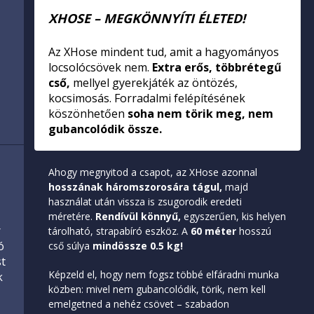
XHOSE – MEGKÖNNYÍTI ÉLETED!
Az XHose mindent tud, amit a hagyományos
locsolócsövek nem.
Extra erős, többrétegű
cső,
mellyel gyerekjáték az öntözés,
kocsimosás. Forradalmi felépítésének
köszönhetően
soha nem törik meg, nem
gubancolódik össze.
Ahogy megnyitod a csapot, az XHose azonnal
hosszának háromszorosára tágul,
majd
használat után vissza is zsugorodik eredeti
méretére.
Rendívül könnyű,
egyszerűen, kis helyen
r
tárolható, strapabíró eszköz. A
60 méter
hosszú
ó
cső súlya
mindössze 0.5 kg!
t
Képzeld el, hogy nem fogsz többé elfáradni munka
k
közben: mivel nem gubancolódik, törik, nem kell
emelgetned a nehéz csövet – szabadon