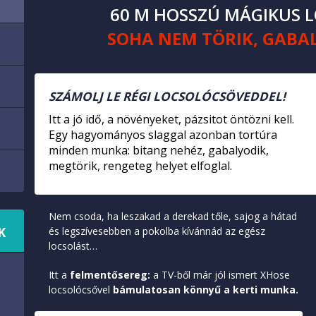
60 M HOSSZÚ MÁGIKUS 
SOHA NEM TÖRIK, GABA
SZÁMOLJ LE RÉGI LOCSOLÓCSÖVEDDEL!
Itt a jó idő, a növényeket, pázsitot öntözni kell.
Egy hagyományos slaggal azonban tortúra
minden munka: bitang nehéz, gabalyodik,
megtörik, rengeteg helyet elfoglal.
Nem csoda, ha leszakad a derekad tőle, sajog a hátad
K
és legszívesebben a pokolba kívánnád az egész
locsolást…
Itt a
felmentősereg:
a TV-ből már jól ismert XHose
locsolócsővel
bámulatosan könnyű a kerti munka.