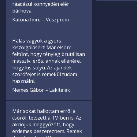
ráadásul könnyedén elér
bárhova.
Katona Imre – Veszprém
Hálás vagyok a gyors
kiszolgálásért! Már elsőre
feltűnt, hogy tényleg brutálisan
masszív, erős, annak ellenére,
hogy kis súlyú. Az ajándék
szórófejet is remekül tudom
használni.
Nemes Gábor – Lakitelek
Már sokat hallottam erről a
csőről, tetszett a TV-ben is. Az
akciójuk meggyőzött, hogy
érdemes beszereznem. Remek