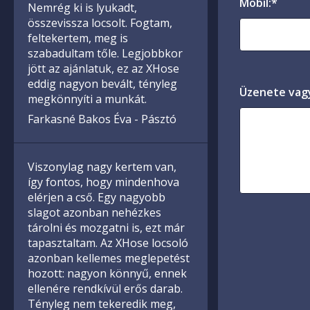
Mobil:*
Nemrég ki is lyukadt,
összevissza locsolt. Fogtam,
feltekertem, meg is
szabadultam tőle. Legjobbkor
jött az ajánlatuk, ez az XHose
eddig nagyon bevált, tényleg
Üzenete vag
megkönnyíti a munkát.
Farkasné Bakos Éva - Pásztó
Viszonylag nagy kertem van,
így fontos, hogy mindenhova
elérjen a cső. Egy nagyobb
slagot azonban nehézkes
tárolni és mozgatni is, ezt már
tapasztaltam. Az XHose locsoló
azonban kellemes meglepetést
hozott: nagyon könnyű, ennek
ellenére rendkívül erős darab.
Tényleg nem tekeredik meg,