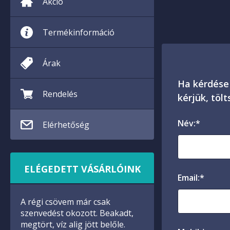
Akció
Termékinformáció
Árak
Ha kérdése
Rendelés
kérjük, tölt
Név:*
Elérhetőség
ELÉGEDETT VÁSÁRLÓINK
Email:*
A régi csövem már csak
szenvedést okozott. Beakadt,
megtört, víz alig jött belőle.