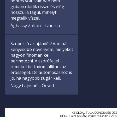
döntés volt, valóban nem
gubancolódik össze és elég
hosszúra tágul, mihelyt
megtelik vízzel.
Ághassy Zoltán – Iváncsa
Szuper jó az ajándék! Van pár
kényesebb növényem, melyeket
nagyon finoman kell
permetezni. A szórófejjel
remekül be tudom állítani az
erősséget. De autómosáshoz is
jó, ha nagyobb sugár kell.
Nagy Lajosné – Öcsöd